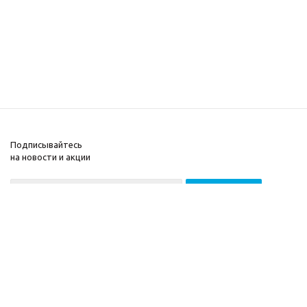
Подписывайтесь
на новости и акции
2026 © ООО «МГВ
Компания
Баланс»
Информация
Помощь
Разработка сайта —