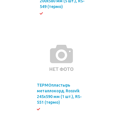
200х580 мм (5 шт.), RS-
549 (термо)
ТЕРМОпластырь
металлокорд. Rossvik
245х590 мм (1 шт.), RS-
551 (термо)