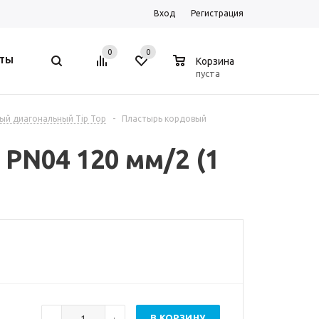
Вход
Регистрация
0
0
0
ТЫ
Корзина
пуста
ый диагональный Tip Top
-
Пластырь кордовый
PN04 120 мм/2 (1
В КОРЗИНУ