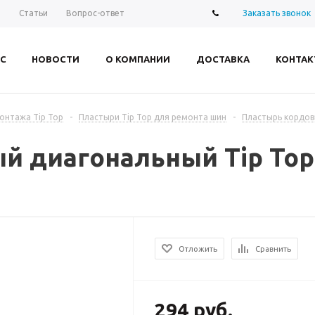
Заказать звонок
ы
Статьи
Вопрос-ответ
С
НОВОСТИ
О КОМПАНИИ
ДОСТАВКА
КОНТАК
онтажа Tip Top
-
Пластыри Tip Top для ремонта шин
-
Пластырь кордов
 диагональный Tip Top 
Отложить
Сравнить
294 руб.