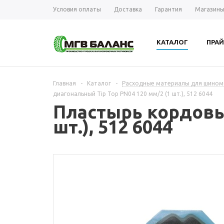
Условия оплаты
Доставка
Гарантия
Магазин
КАТАЛОГ
ПРАЙ
Главная
-
Каталог
-
Расходные материалы для шином
диагональный Tip Top PN04 120 мм/2 (1 шт.), 512 6044
Пластырь кордовый
шт.), 512 6044