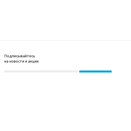
Подписывайтесь
на новости и акции
2026 © ООО «МГВ
Компания
Баланс»
Информация
Помощь
Разработка сайта —
Filatov Group