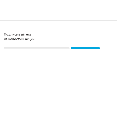
Подписывайтесь
на новости и акции
2026 © ООО «МГВ
Компания
Баланс»
Информация
Помощь
Разработка сайта —
Filatov Group