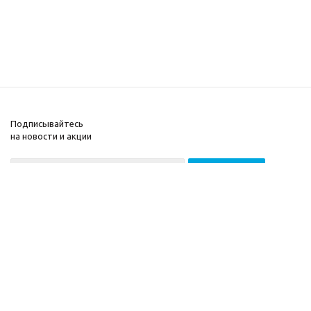
Подписывайтесь
на новости и акции
2026 © ООО «МГВ
Компания
Баланс»
Информация
Помощь
Разработка сайта —
Filatov Group