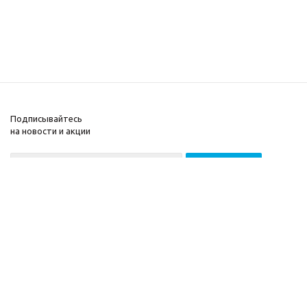
Подписывайтесь
на новости и акции
2026 © ООО «МГВ
Компания
Баланс»
Информация
Помощь
Разработка сайта —
Filatov Group