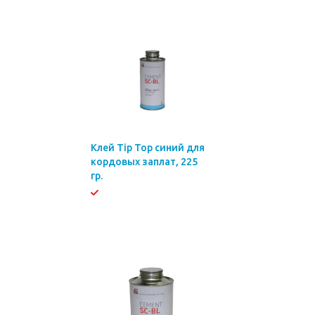
Клей Tip Top синий для
кордовых заплат, 225
гр.