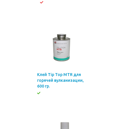
Клей Tip Top MTR для
горячей вулканизации,
600 гр.