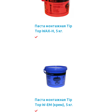
Паста монтажная Tip
Top WAX-H, 5 кг.
Паста монтажная Tip
Top W-EM (крем), 5 кг.