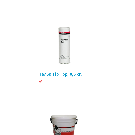
Тальк Tip Top, 0,5 кг.