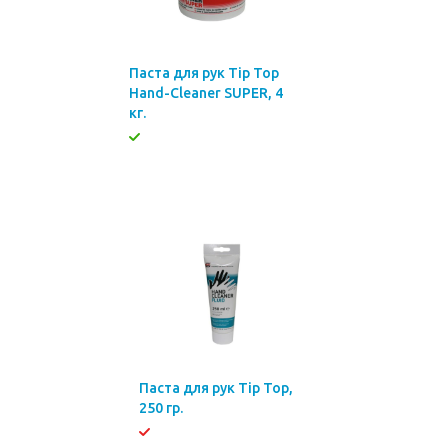
Паста для рук Tip Top
Hand-Cleaner SUPER, 4
кг.
Паста для рук Tip Top,
250 гр.