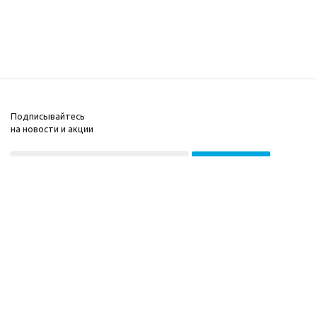
Подписывайтесь
на новости и акции
2026 © ООО «МГВ
Компания
Баланс»
Информация
Помощь
Разработка сайта —
Filatov Group