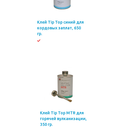
Клей Tip Top синий для
кордовых заплат, 650
гр.
Клей Tip Top MTR для
горячей вулканизации,
350 гр.