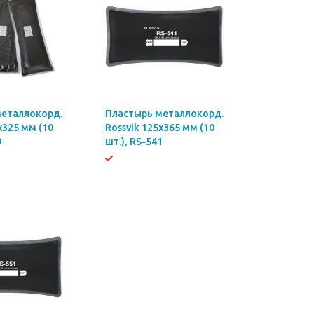
металлокорд.
Пластырь металлокорд.
х325 мм (10
Rossvik 125х365 мм (10
9
шт.), RS-541