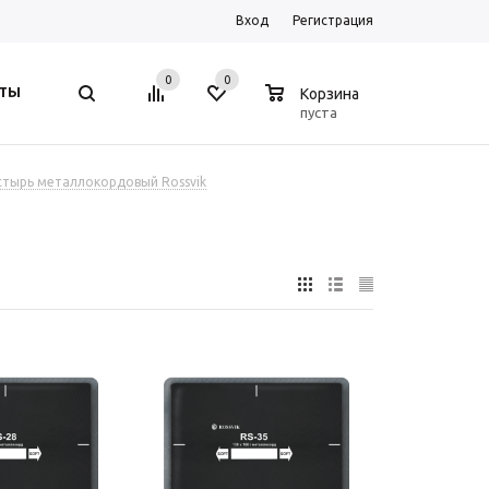
Вход
Регистрация
0
0
0
ТЫ
Корзина
пуста
стырь металлокордовый Rossvik