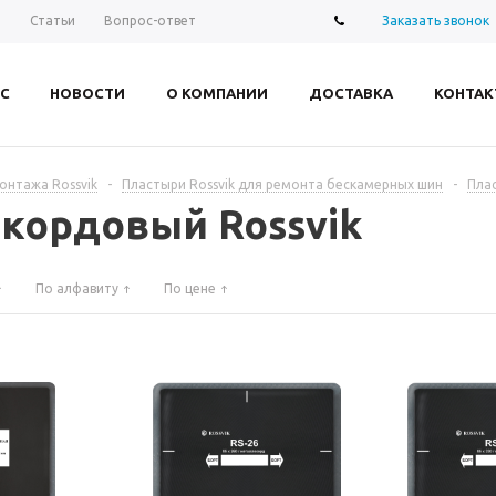
Заказать звонок
ы
Статьи
Вопрос-ответ
С
НОВОСТИ
О КОМПАНИИ
ДОСТАВКА
КОНТАК
нтажа Rossvik
-
Пластыри Rossvik для ремонта бескамерных шин
-
Пла
кордовый Rossvik
По алфавиту
По цене