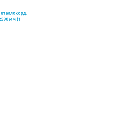
металлокорд.
х590 мм (1
1