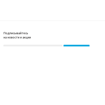
Подписывайтесь
на новости и акции
2026 © ООО «МГВ
Компания
Баланс»
Информация
Помощь
Разработка сайта —
Filatov Group