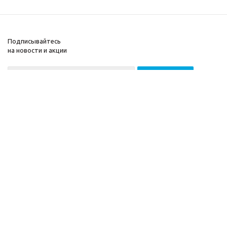
Подписывайтесь
на новости и акции
2026 © ООО «МГВ
Компания
Баланс»
Информация
Помощь
Разработка сайта —
Filatov Group