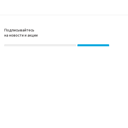
Подписывайтесь
на новости и акции
2026 © ООО «МГВ
Компания
Баланс»
Информация
Помощь
Разработка сайта —
Filatov Group