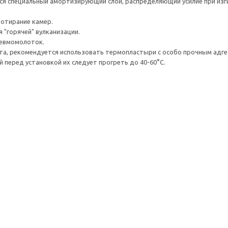
ся специальный амортизирующий слой, распределяющий усилие при изг
ротирание камер.
 "горячей" вулканизации.
невмомолоток.
а, рекомендуется использовать термопластыри с особо прочным адге
перед установкой их следует прогреть до 40-60°С.