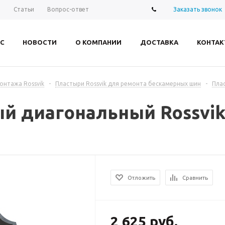
Заказать звонок
ы
Статьи
Вопрос-ответ
С
НОВОСТИ
О КОМПАНИИ
ДОСТАВКА
КОНТАК
нтажа Rossvik
-
Пластыри Rossvik для ремонта бескамерных шин
-
Пла
 диагональный Rossvik 2
Отложить
Сравнить
2 625 руб.