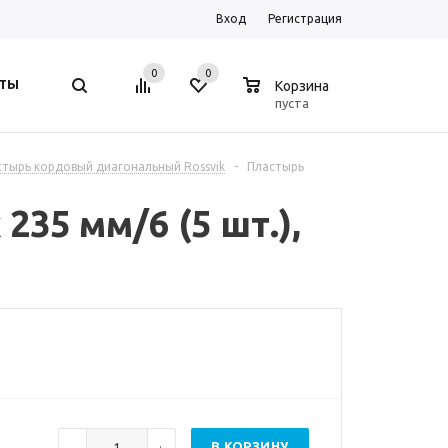
Вход
Регистрация
0
0
0
ТЫ
Корзина
пуста
стырь кордовый диагональный Rossvik
-
Пластырь
35 мм/6 (5 шт.),
В КОРЗИНУ