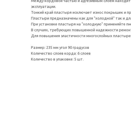
Между кордовой частью и адгезивным слоем находит
эксплуатации.
Тонкий край пластыря исключает износ покрышек и п
Пластыри предназначены как для "холодной" так и для
При установке пластыря на "холодную" применяйте п
В случаях, требующих повышенной надежности ремонт
Для повышения эластичности многослойных пластырей 
Размер: 235 мм угол 90 градусов
Количество слоев корда: 6 слоев
Количество в упаковке: 5 шт.