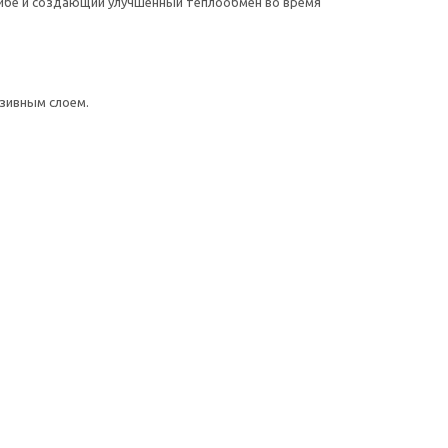
ибе и создающий улучшенный теплообмен во время
зивным слоем.