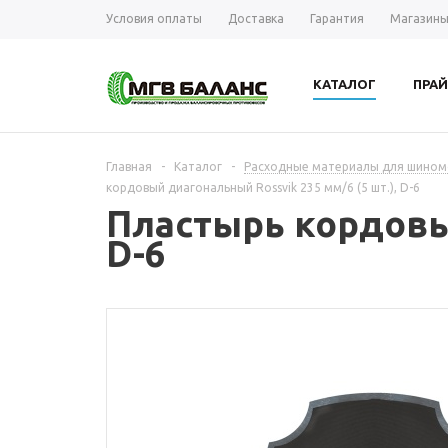
Условия оплаты
Доставка
Гарантия
Магазин
КАТАЛОГ
ПРАЙ
Главная
-
Каталог
-
Расходные материалы для шиномо
кордовый диагональный Rossvik 235 мм/6 (5 шт.), D-6
Пластырь кордовый
D-6