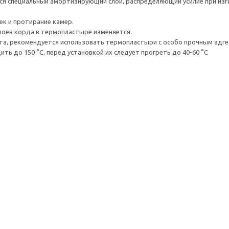
ся специальный амортизирующий слой, распределяющий усилие при изг
к и протирание камер.
слоев корда в термопластыре изменяется.
а, рекомендуется использовать термопластыри с особо прочным адге
ть до 150 °С, перед установкой их следует прогреть до 40-60 °С