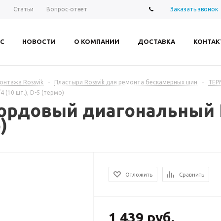
Заказать звонок
ы
Статьи
Вопрос-ответ
С
НОВОСТИ
О КОМПАНИИ
ДОСТАВКА
КОНТАК
нтажа Rossvik
-
Пластыри Rossvik для ремонта бескамерных шин
-
ТЕР
(10 шт.), D-5 (термо)
рдовый диагональный R
)
Отложить
Сравнить
1 439 руб.