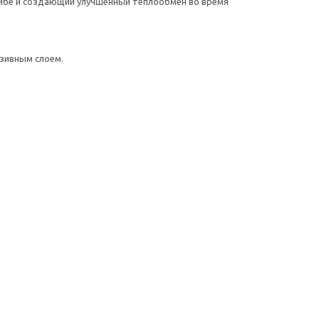
ибе и создающий улучшенный теплообмен во время
зивным слоем.