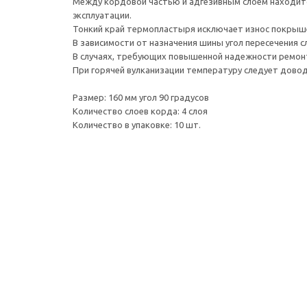
Между кордовой частью и адгезивным слоем находит
эксплуатации.
Тонкий край термопластыря исключает износ покрыше
В зависимости от назначения шины угол пересечения 
В случаях, требующих повышенной надежности ремонт
При горячей вулканизации температуру следует доводи
Размер: 160 мм угол 90 градусов
Количество слоев корда: 4 слоя
Количество в упаковке: 10 шт.