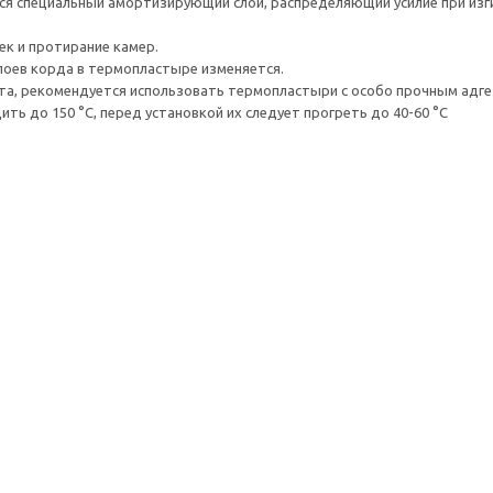
ся специальный амортизирующий слой, распределяющий усилие при изг
к и протирание камер.
слоев корда в термопластыре изменяется.
а, рекомендуется использовать термопластыри с особо прочным адге
ть до 150 °С, перед установкой их следует прогреть до 40-60 °С