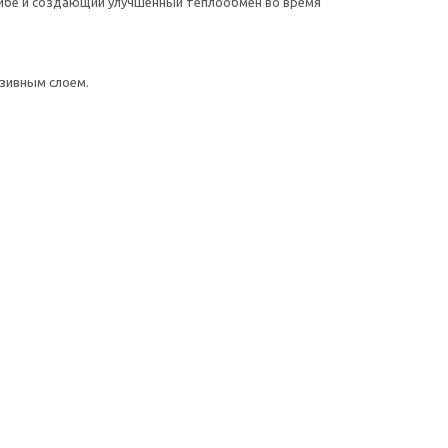
ибе и создающий улучшенный теплообмен во время
зивным слоем.