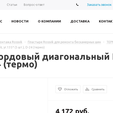
Заказать звонок
ы
Статьи
Вопрос-ответ
С
НОВОСТИ
О КОМПАНИИ
ДОСТАВКА
КОНТАК
нтажа Rossvik
-
Пластыри Rossvik для ремонта бескамерных шин
-
ТЕР
уг.135* (5 шт.), D-24 (термо)
рдовый диагональный Ro
4 (термо)
Отложить
Сравнить
4 172 руб.