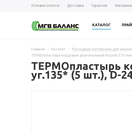
Условия оплаты
Доставка
Гарантия
Магазин
КАТАЛОГ
ПРАЙ
Главная
-
Каталог
-
Расходные материалы для шиномо
ТЕРМОпластырь кордовый диагональный Rossvik 370 мм/6, 
ТЕРМОпластырь ко
уг.135* (5 шт.), D-2