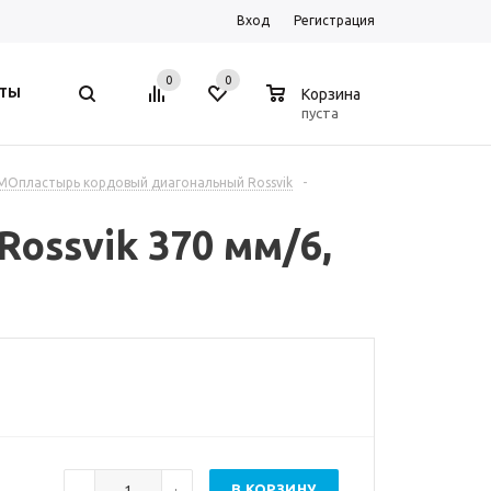
Вход
Регистрация
0
0
0
ТЫ
Корзина
пуста
МОпластырь кордовый диагональный Rossvik
-
ssvik 370 мм/6,
В КОРЗИНУ