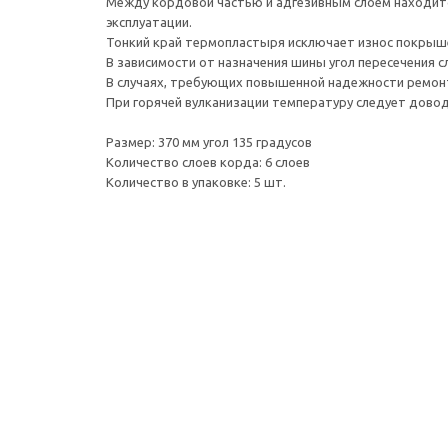
Между кордовой частью и адгезивным слоем находит
эксплуатации.
Тонкий край термопластыря исключает износ покрыше
В зависимости от назначения шины угол пересечения 
В случаях, требующих повышенной надежности ремонт
При горячей вулканизации температуру следует доводи
Размер: 370 мм угол 135 градусов
Количество слоев корда: 6 слоев
Количество в упаковке: 5 шт.