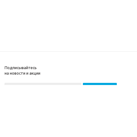
Подписывайтесь
на новости и акции
2026 © ООО «МГВ
Компания
Баланс»
Информация
Помощь