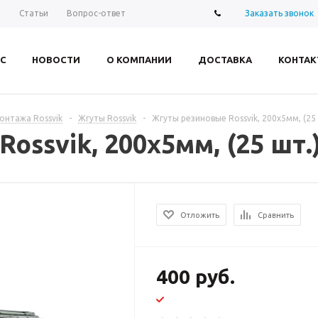
Заказать звонок
ы
Статьи
Вопрос-ответ
С
НОВОСТИ
О КОМПАНИИ
ДОСТАВКА
КОНТАК
нтажа Rossvik
-
Жгуты Rossvik
-
Жгуты резиновые Rossvik, 200х5мм, (25 ш
ssvik, 200х5мм, (25 шт.)
Отложить
Сравнить
400 руб.