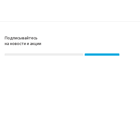
Подписывайтесь
на новости и акции
2026 © ООО «МГВ
Компания
Баланс»
Информация
Помощь
Разработка сайта —
Filatov Group