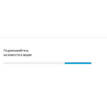
Подписывайтесь
на новости и акции
2026 © ООО «МГВ
Компания
Баланс»
Информация
Помощь
Разработка сайта —